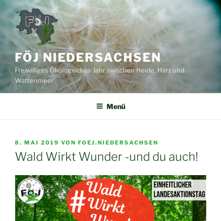
Zum
Inhalt
springen
FÖJ NIEDERSACHSEN
Freiwilliges Ökologisches Jahr zwischen Heide, Harz und
Wattenmeer
Menü
VERÖFFENTLICHT
8. MAI 2019
VON
FOEJ.NIEDERSACHSEN
AM
Wald Wirkt Wunder -und du auch!