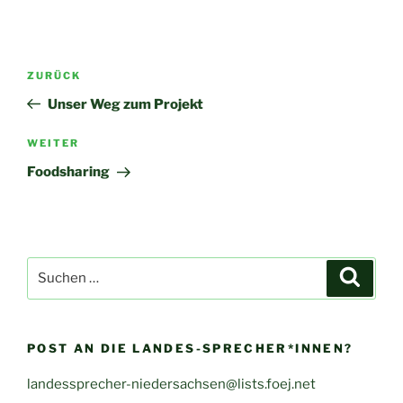
Beitragsnavigation
Vorheriger
ZURÜCK
Beitrag
Unser Weg zum Projekt
Nächster
WEITER
Beitrag
Foodsharing
Suche
Suche
nach:
POST AN DIE LANDES-SPRECHER*INNEN?
landessprecher-niedersachsen@lists.foej.net