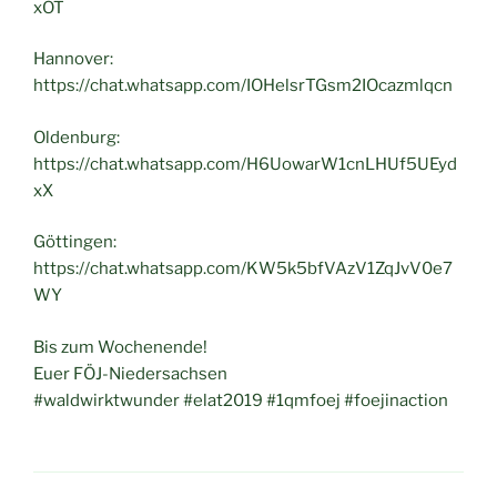
xOT
Hannover:
https://chat.whatsapp.com/IOHelsrTGsm2IOcazmlqcn
Oldenburg:
https://chat.whatsapp.com/H6UowarW1cnLHUf5UEyd
xX
Göttingen:
https://chat.whatsapp.com/KW5k5bfVAzV1ZqJvV0e7
WY
Bis zum Wochenende!
Euer FÖJ-Niedersachsen
#waldwirktwunder #elat2019 #1qmfoej #foejinaction