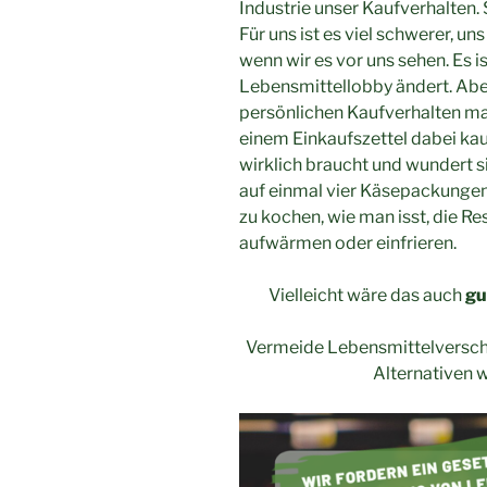
Industrie unser Kaufverhalten.
Für uns ist es viel schwerer, u
wenn wir es vor uns sehen. Es i
Lebensmittellobby ändert. Abe
persönlichen Kaufverhalten ma
einem Einkaufszettel dabei kau
wirklich braucht und wundert 
auf einmal vier Käsepackungen 
zu kochen, wie man isst, die R
aufwärmen oder einfrieren.
Vielleicht wäre das auch
gu
Vermeide Lebensmittelversch
Alternativen 