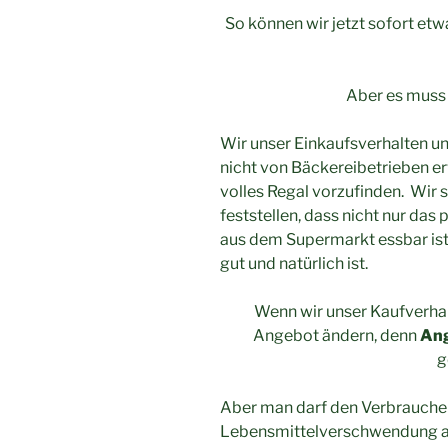
So können wir jetzt sofort et
Aber es muss 
Wir unser Einkaufsverhalten un
nicht von Bäckereibetrieben e
volles Regal vorzufinden. Wir
feststellen, dass nicht nur da
aus dem Supermarkt essbar ist,
gut und natürlich ist.
Wenn wir unser Kaufverhal
Angebot ändern, denn
Ang
g
Aber man darf den Verbraucher
Lebensmittelverschwendung ank