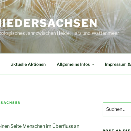
NIEDERSACHSEN
Ökologisches Jahr zwischen Heide, Harz und Wattenmeer
aktuelle Aktionen
Allgemeine Infos
Impressum &
RSACHSEN
Suche
nach:
 einen Seite Menschen im Überfluss an
POST AN DI