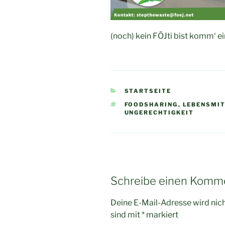
(noch) kein FÖJti bist komm‘ e
KATEGORIEN
STARTSEITE
SCHLAGWÖRTER
FOODSHARING
,
LEBENSMI
UNGERECHTIGKEIT
Schreibe einen Komm
Deine E-Mail-Adresse wird nicht
sind mit
*
markiert