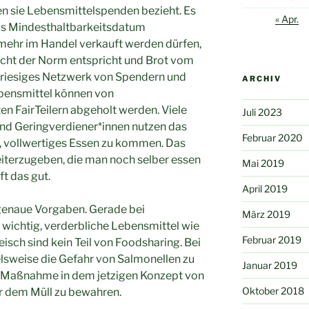
en sie Lebensmittelspenden bezieht. Es
« Apr.
as Mindesthaltbarkeitsdatum
 mehr im Handel verkauft werden dürfen,
cht der Norm entspricht und Brot vom
in riesiges Netzwerk von Spendern und
ARCHIV
bensmittel können von
n FairTeilern abgeholt werden. Viele
Juli 2023
und Geringverdiener*innen nutzen das
Februar 2020
, vollwertiges Essen zu kommen. Das
weiterzugeben, die man noch selber essen
Mai 2019
t das gut.
April 2019
 genaue Vorgaben. Gerade bei
März 2019
 wichtig, verderbliche Lebensmittel wie
Februar 2019
eisch sind kein Teil von Foodsharing. Bei
elsweise die Gefahr von Salmonellen zu
Januar 2019
ne Maßnahme in dem jetzigen Konzept von
Oktober 2018
r dem Müll zu bewahren.