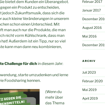
 Sie bietet dem Kunden ein Überangebot.
Februar 2017
ns gegen ein Produkt zu entscheiden,
Januar 2017
st jedoch Zukunftsmusik, dass sich die
r auch kleine Veränderungen in unserem
Dezember 201
chen schon einen Unterschied. Mit
August 2016
ft man auch nur die Produkte, die man
sich nicht vorm Kühlschrank, dass man
Mai 2016
hat! Außerdem ist ein Tipp, nur so viel
Dezember 201
este kann man dann neu kombinieren,
ARCHIV
te Challenge für dich
in diesem Jahr:
Juli 2023
wendung, starte umzudenken und lerne
wie Foodsharing kennen.
Februar 2020
Mai 2019
(Wenn du
mehr über
April 2019
das Thema