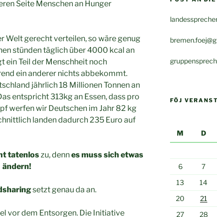
deren Seite Menschen an Hunger
landessprecher
r Welt gerecht verteilen, so wäre genug
bremen.foej@g
chen stünden täglich über 4000 kcal an
gruppensprech
t ein Teil der Menschheit noch
rend ein anderer nichts abbekommt.
hland jährlich 18 Millionen Tonnen an
s entspricht 313kg an Essen, dass pro
FÖJ VERANS
opf werfen wir Deutschen im Jahr 82 kg
hnittlich landen dadurch 235 Euro auf
M
D
ht tatenlos
zu, denn
es muss sich etwas
ändern!
6
7
13
14
dsharing
setzt genau da an.
20
21
l vor dem Entsorgen. Die Initiative
27
28