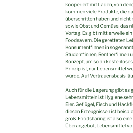
kooperiert mit Läden, von den
kommen viele Produkte, die d
überschritten haben und nicht
sowie Obst und Gemüse, das ni
Vortag. Es gibt mittlerweile e
Foodsavern. Die geretteten Le
Konsument*innen in sogenannte
Student*innen, Rentner*innen 
Konzept, um so an kostenloses
Prinzip ist, nur Lebensmittel 
würde. Auf Vertrauensbasis läuf
Auch für die Lagerung gibt es
Lebensmitteln ist Hygiene sehr
Eier, Geflügel, Fisch und Hackfl
diesen Erzeugnissen ist beispi
groß. Foodsharing ist also ei
Überangebot, Lebensmittel vo