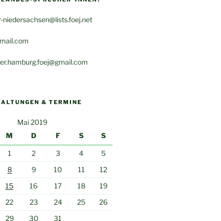
-niedersachsen@lists.foej.net
mail.com
er.hamburg.foej@gmail.com
TALTUNGEN & TERMINE
Mai 2019
M
D
F
S
S
1
2
3
4
5
8
9
10
11
12
15
16
17
18
19
22
23
24
25
26
29
30
31