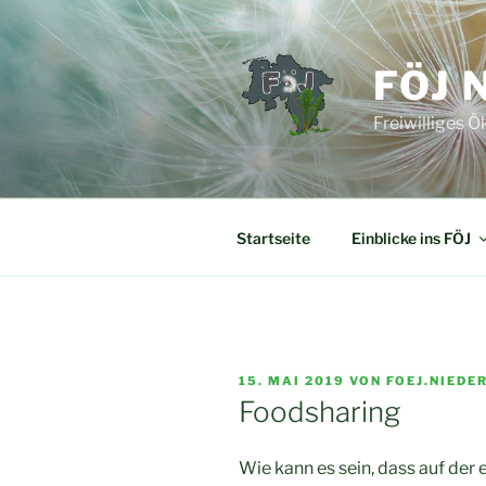
Zum
Inhalt
springen
FÖJ 
Freiwilliges 
Startseite
Einblicke ins FÖJ
VERÖFFENTLICHT
15. MAI 2019
VON
FOEJ.NIEDE
AM
Foodsharing
Wie kann es sein, dass auf der