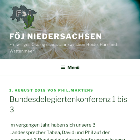
Zum
Inhalt
springen
FÖJ NIEDERSACHSEN
Freiwilliges Ökologisches Jahr zwischen Heide, Harz und
Wattenmeer
Menü
VERÖFFENTLICHT
1. AUGUST 2018
VON
PHIL.MARTENS
AM
Bundesdelegiertenkonferenz 1 bis
3
Im vergangen Jahr, haben sich unsere 3
Landessprecher Tabea, David und Phil auf den