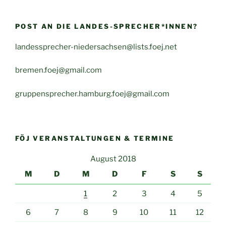
POST AN DIE LANDES-SPRECHER*INNEN?
landessprecher-niedersachsen@lists.foej.net
bremen.foej@gmail.com
gruppensprecher.hamburg.foej@gmail.com
FÖJ VERANSTALTUNGEN & TERMINE
August 2018
M
D
M
D
F
S
S
1
2
3
4
5
6
7
8
9
10
11
12