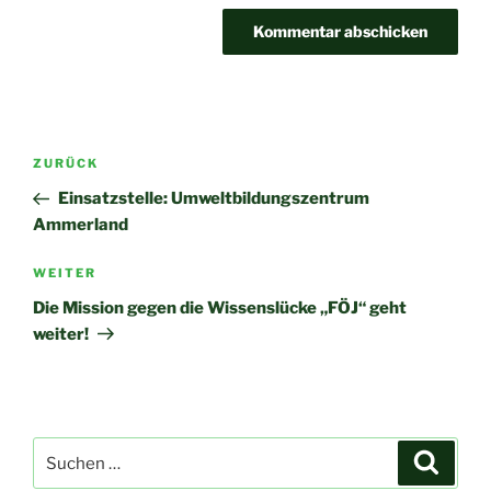
Beitragsnavigation
Vorheriger
ZURÜCK
Beitrag
Einsatzstelle: Umweltbildungszentrum
Ammerland
Nächster
WEITER
Beitrag
Die Mission gegen die Wissenslücke „FÖJ“ geht
weiter!
Suche
Suche
nach: