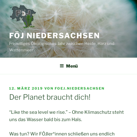
Zum
Inhalt
springen
FÖJ NIEDERSACHSEN
Freiwilliges Ökologisches Jahr zwischen Heide, Harz und
Wattenmeer
Menü
VERÖFFENTLICHT
12. MÄRZ 2019
VON
FOEJ.NIEDERSACHSEN
AM
Der Planet braucht dich!
“Like the sea level we rise.” – Ohne Klimaschutz steht
uns das Wasser bald bis zum Hals.
Was tun? Wir FÖJler*innen schließen uns endlich