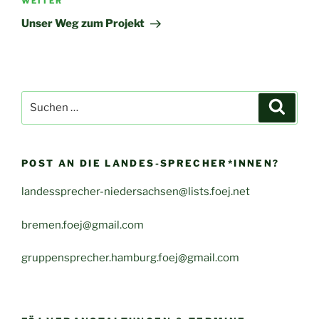
Nächster
WEITER
Beitrag
Unser Weg zum Projekt
Suche
Suche
nach:
POST AN DIE LANDES-SPRECHER*INNEN?
landessprecher-niedersachsen@lists.foej.net
bremen.foej@gmail.com
gruppensprecher.hamburg.foej@gmail.com