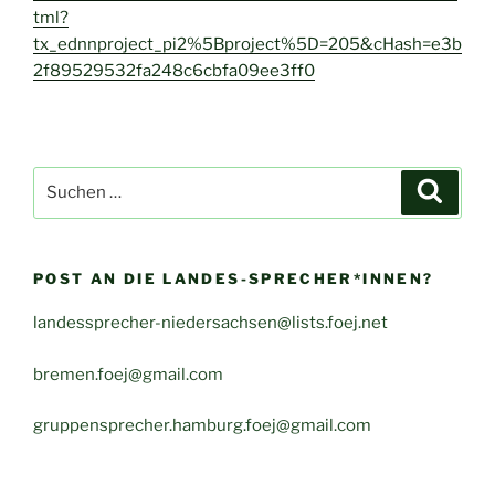
tml?
tx_ednnproject_pi2%5Bproject%5D=205&cHash=e3b
2f89529532fa248c6cbfa09ee3ff0
Suche
Suche
nach:
POST AN DIE LANDES-SPRECHER*INNEN?
landessprecher-niedersachsen@lists.foej.net
bremen.foej@gmail.com
gruppensprecher.hamburg.foej@gmail.com