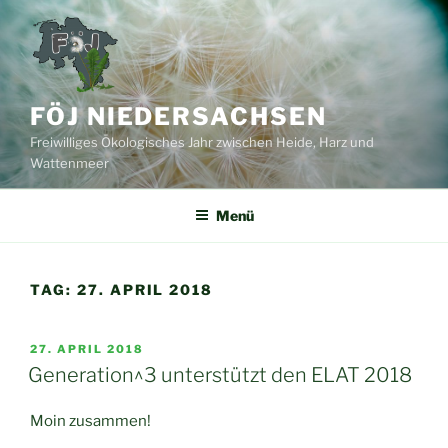
Zum
Inhalt
springen
FÖJ NIEDERSACHSEN
Freiwilliges Ökologisches Jahr zwischen Heide, Harz und
Wattenmeer
Menü
TAG:
27. APRIL 2018
VERÖFFENTLICHT
27. APRIL 2018
AM
Generation^3 unterstützt den ELAT 2018
Moin zusammen!