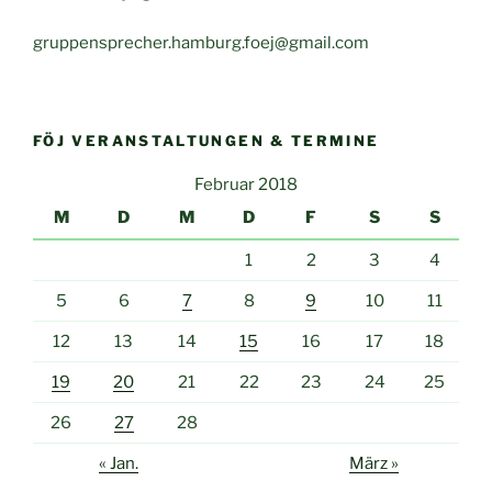
gruppensprecher.hamburg.foej@gmail.com
FÖJ VERANSTALTUNGEN & TERMINE
Februar 2018
M
D
M
D
F
S
S
1
2
3
4
5
6
7
8
9
10
11
12
13
14
15
16
17
18
19
20
21
22
23
24
25
26
27
28
« Jan.
März »