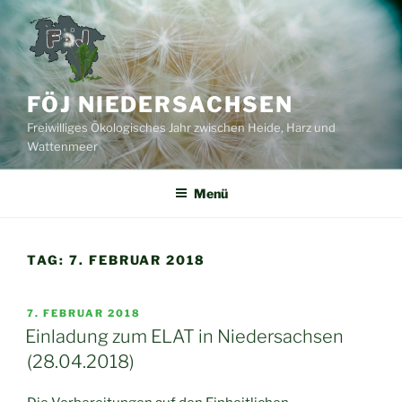
Zum
Inhalt
springen
FÖJ NIEDERSACHSEN
Freiwilliges Ökologisches Jahr zwischen Heide, Harz und
Wattenmeer
Menü
TAG:
7. FEBRUAR 2018
VERÖFFENTLICHT
7. FEBRUAR 2018
AM
Einladung zum ELAT in Niedersachsen
(28.04.2018)