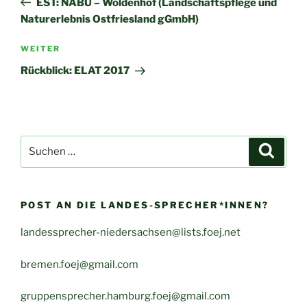
EST: NABU – Woldenhof (Landschaftspflege und
Naturerlebnis Ostfriesland gGmbH)
Nächster
WEITER
Beitrag
Rückblick: ELAT 2017
Suche
Suche
nach:
POST AN DIE LANDES-SPRECHER*INNEN?
landessprecher-niedersachsen@lists.foej.net
bremen.foej@gmail.com
gruppensprecher.hamburg.foej@gmail.com