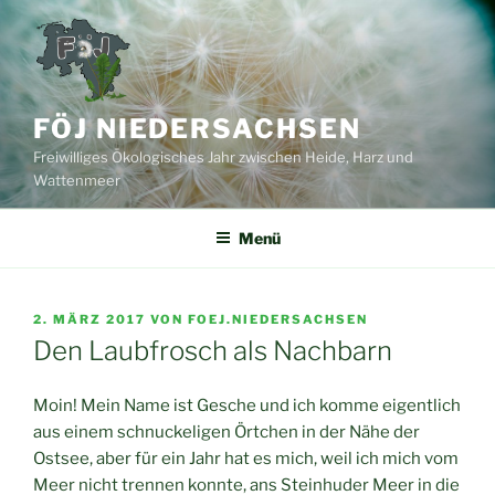
Zum
Inhalt
springen
FÖJ NIEDERSACHSEN
Freiwilliges Ökologisches Jahr zwischen Heide, Harz und
Wattenmeer
Menü
VERÖFFENTLICHT
2. MÄRZ 2017
VON
FOEJ.NIEDERSACHSEN
AM
Den Laubfrosch als Nachbarn
Moin! Mein Name ist Gesche und ich komme eigentlich
aus einem schnuckeligen Örtchen in der Nähe der
Ostsee, aber für ein Jahr hat es mich, weil ich mich vom
Meer nicht trennen konnte, ans Steinhuder Meer in die