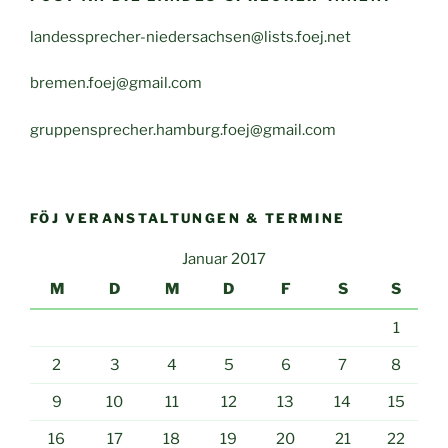
landessprecher-niedersachsen@lists.foej.net
bremen.foej@gmail.com
gruppensprecher.hamburg.foej@gmail.com
FÖJ VERANSTALTUNGEN & TERMINE
Januar 2017
M
D
M
D
F
S
S
1
2
3
4
5
6
7
8
9
10
11
12
13
14
15
16
17
18
19
20
21
22