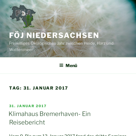
Zum
Inhalt
springen
FÖJ NIEDERSACHSEN
Freiwilliges Ökologisches Jahr zwischen Heide, Harz und
Wattenmeer
Menü
TAG:
31. JANUAR 2017
VERÖFFENTLICHT
31. JANUAR 2017
AM
Klimahaus Bremerhaven- Ein
Reisebericht